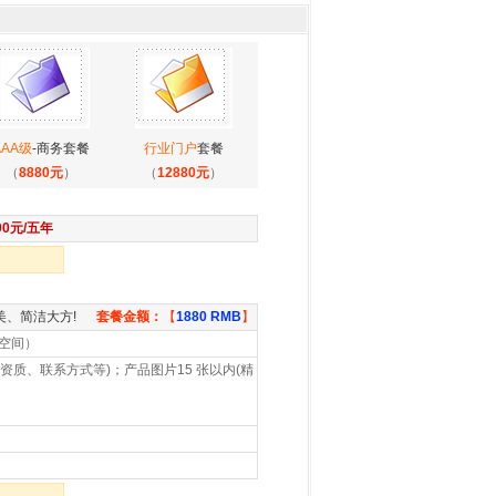
AAA级
-商务套餐
行业门户
套餐
（
8880元
）
（
12880元
）
00元/五年
美、简洁大方!
套餐金额：
【
1880 RMB
】
空间）
资质、联系方式等)；产品图片15 张以内(精