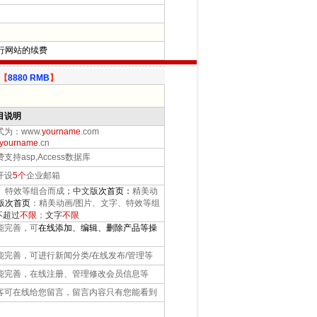
行网站的续费
【
8880 RMB
】
目说明
为：www.
yourname
.com
yourname
.cn
持asp,Access数据库
开设
5个
企业邮箱
、特效等组合而成
；中文版
次首页：
精美动
版
次首页
：精美动画/图片、文字、特效等组
不超过
不限
；
文字
不限
能完善，
可
在线添加、编辑、删除产品等操
完善，可进行新闻分类/在线发布/管理等
完善，在线注册、管理修改会员信息等
可在线给您留言，留言内容只有您能看到