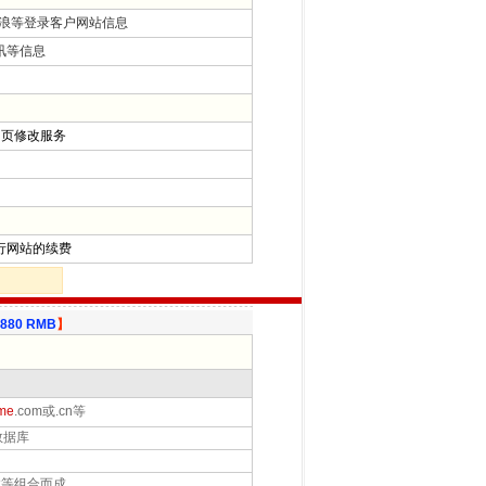
新浪等登录客户网站信息
讯等信息
页修改服务
行网站的续费
880 RMB
】
me
.com或.cn等
数据库
等组合而成