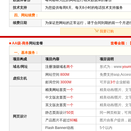
数据库备份
每周都将为您的网站进行相关数据库的备份
技术支持
为您提供每周6天、每天8小时的电话技术支持服务
四、网站续费：
续费日期
为保证您网站的正常运行，请于合同到期的前一个月进
我要订购
■
AA级-商务
网站套餐
套餐金额：
一、基本服务：
项目构成
项目内容
项目说明
域名/网址
注册顶级域名
两个
形式为：www.
your
网站空间
800M
免费支持asp,Acce
虚拟主机
邮局空间
3000M
可开设
3个
企业邮箱
精美网站首页
一个
精美动画/图片、文
中文版
次首页
一个
精美动画/图片、文
英文版
次首页
一个
精美动画/图片、文
静态
页
面设计
50页
同一网页框架，可局
网页设计
产品图片不超过
60幅
图片由客户提供，超
Flash Banner动画
5个以内