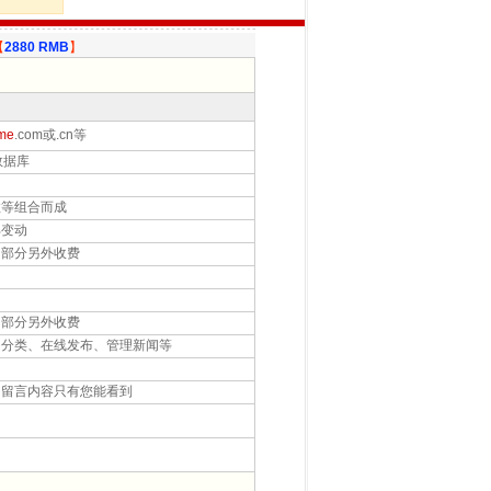
【
2880 RMB
】
me
.com或.cn等
数据库
等组合而成
变动
部分另外收费
部分另外收费
分类、在线发布、管理新闻等
留言内容只有您能看到