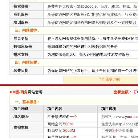
搜索登录
免费在各大搜索引擎如Google、百度、雅虎、搜狐、
商机服务
享受信通网络客户服务部定期提供的商业机会、行业资
培训服务
享受信通网络定期举办的网络营销培训及企业管理培训
三、网站维护：
网页更新
在不涉及网页整体框架的情况下，每年享受免费4次的网
数据库备份
每周都将为您的网站进行相关数据库的备份
技术支持
为您提供每周6天、每天8小时的电话技术支持服务
四、网站续费：
续费日期
为保证您网站的正常运行，请于合同到期的前一个月进
我要订购
■
A级-商务
网站套餐
套餐金额：【
3
一、基本服务：
项目构成
项目内容
项目说明
域名/网址
注册顶级域名
一个
形式为：www.
yourna
网站空间
500M
免费支持asp,Access
虚拟主机
邮局空间
2000M
可开设
2个
企业邮箱
精美网站首页
一个
精美图片、文字、特效