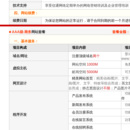
技术支持
享受信通网络定期举办的网络营销培训及企业管理培训
四、网站续费：
续费日期
为保证您网站的正常运行，请于合同到期的前一个月进
■
AAA级-商务
网站套餐
套餐金额：
一、基本服务：
项目构成
项目内容
项
形式
域名/网址
注册顶级域名
两个
www.
网站空间
1000M
免费支
虚拟主机
邮局空间
5000M
可
精美网站首页
：精美动画/图片、文字
网页设计
画/图片、文字、特效等组合而成
；英文
合而成
；静态
页
面设计
不限
；产品图片
功
产品发布系统
作
新闻发布系统
功能
会员注册系统
功能
程序开发
在线留言系统
访客
在线招聘系统