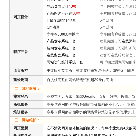
静态
页
面设计
40页
同一网页框架，可局部
产品图片不超过
50幅
图片由客户提供，超出
网页设计
Flash Banner动画
5个以内
Gif 动画
5个以内
文字在30000字以内
文字由客户提供，超出
产品发布系统一套
功能完善，
可
在线添
新闻发布系统一套
功能完善，可进行新闻
程序开发
在线留言系统一套
访客可在线给您留言，
网站访问统计系统一套
可详细监测您网站的来
语言版本
中文版和英文版 英文资料由客户提供，如需我司翻译
建设周期
自提供完整的网站所需资料起20天内完成
二、其他服务：
搜索登录
免费在各大搜索引擎如Google、百度、雅虎、搜狐、
商机服务
享受信通网络客户服务部定期提供的商业机会、行业资
培训服务
享受信通网络定期举办的网络营销培训及企业管理培训
三、网站维护：
网页更新
在不涉及网页整体框架的情况下，每年享受免费4次的网