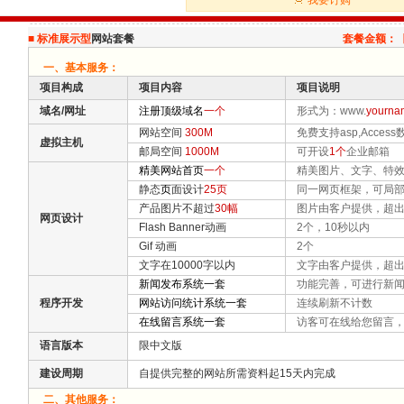
我要订购
■
标准展示型
网站套餐
套餐金额：
一、基本服务：
项目构成
项目内容
项目说明
域名/网址
注册顶级域名
一个
形式为：www.
yourna
网站空间
300M
免费支持asp,Access
虚拟主机
邮局空间
1000M
可开设
1个
企业邮箱
精美网站首页
一个
精美图片、文字、特效
静态
页
面设计
25页
同一网页框架，可局部
产品图片不超过
30幅
图片由客户提供，超出
网页设计
Flash Banner动画
2个，10秒以内
Gif 动画
2个
文字在10000字以内
文字由客户提供，超出
新闻发布系统一套
功能完善，可进行新闻
程序开发
网站访问统计系统一套
连续刷新不计数
在线留言系统一套
访客可在线给您留言，
语言版本
限中文版
建设周期
自提供完整的网站所需资料起15天内完成
二、其他服务：