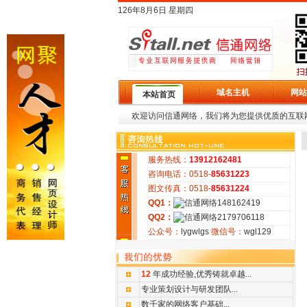
126年8月6日 星期四
域名主机
网站
本站首页
欢迎访问信通网络，我们将为您提供优质的互联
服务热线：
13912162481
咨询电话：0518-
85631223
图文传真：0518-
85631224
QQ1：
48162419
QQ2：
179706118
公众号：
lygwlgs
微信号：
wgl129
12
年成功经验,优秀铸就卓越
...
专业策划设计与研发团队...
数千家的网络客户基础...