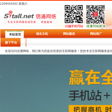
126年8月8日 星期六
域名主机
网站建设
网站推广
本站首页
旗下平台
欢迎访问信通网络，我们将为您提供优质的互联网服务！您的专业互联网服务提供